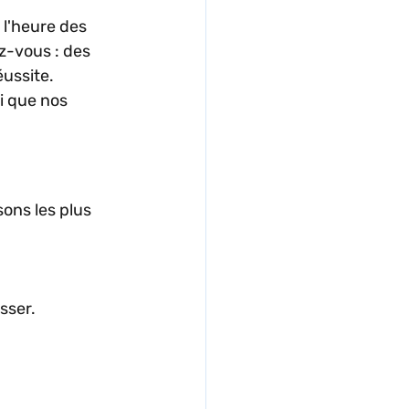
 l'heure des 
z-vous : des 
ussite. 
i que nos 
ons les plus 
sser. 