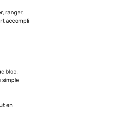
r, ranger, 
ort accompli
e bloc, 
 simple 
ut en 