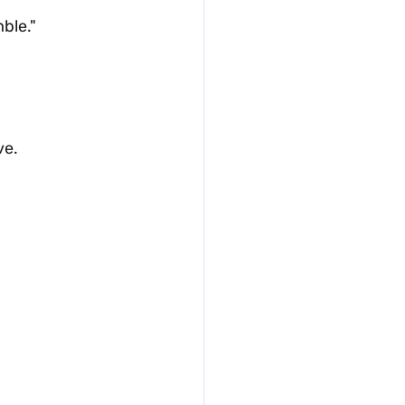
ble."
ve.