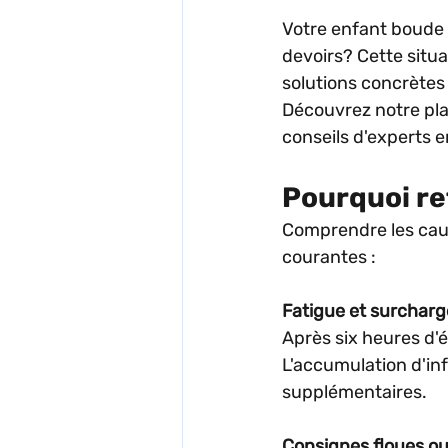
Votre enfant boude d
devoirs? Cette situ
solutions concrètes
Découvrez notre plan
conseils d'experts 
Pourquoi ref
Comprendre les caus
courantes :
Fatigue et surchar
Après six heures d'
L'accumulation d'in
supplémentaires.
Consignes floues o