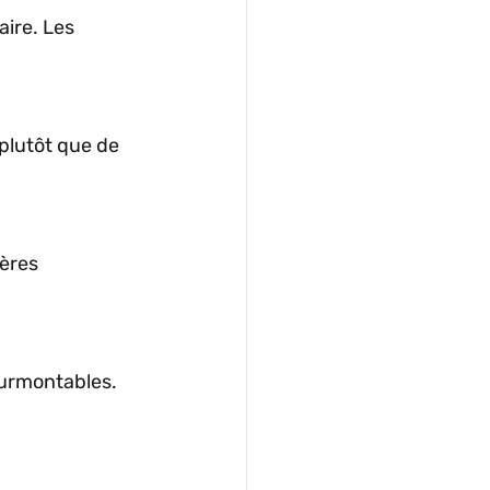
ire. Les 
 plutôt que de 
ières 
urmontables. 