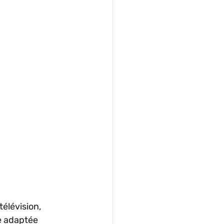
élévision, 
e adaptée 