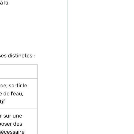
à la 
s distinctes :
e, sortir le 
e de l'eau, 
tif
r sur une 
poser des 
nécessaire