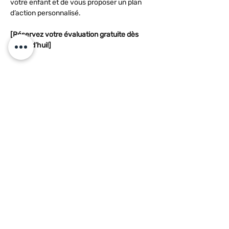
votre enfant et de vous proposer un plan 
d’action personnalisé.
[Réservez votre évaluation gratuite dès 
aujourd’hui!]
Foire aux questions 
(FAQ)
1. Ma routine de devoirs actuelle ne 
fonctionne pas. Que faire?
Commencez par réduire la durée 
des sessions et assurez-vous que 
l’environnement est exempt de 
distractions. Fixer un objectif très 
simple pour la première séance peut 
aussi aider à relancer la machine. Si 
les difficultés persistent, une aide 
extérieure peut être bénéfique.