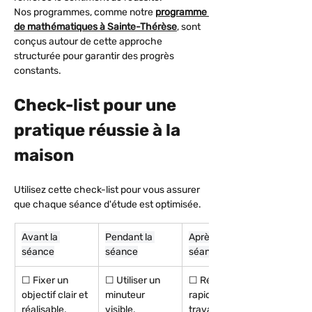
Nos programmes, comme notre 
programme 
de mathématiques à Sainte-Thérèse
, sont 
conçus autour de cette approche 
structurée pour garantir des progrès 
constants.
Check-list pour une 
pratique réussie à la 
maison
Utilisez cette check-list pour vous assurer 
que chaque séance d'étude est optimisée.
Avant la 
Pendant la 
Après la 
séance
séance
séance
☐ Fixer un 
☐ Utiliser un 
☐ Réviser 
objectif clair et 
minuteur 
rapidement le 
réalisable.
visible.
travail 