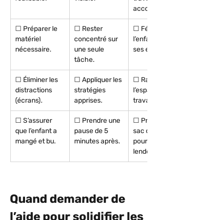
accompli.
☐ Préparer le 
☐ Rester 
☐ Féliciter 
matériel 
concentré sur 
l’enfant pour 
nécessaire.
une seule 
ses efforts.
tâche.
☐ Éliminer les 
☐ Appliquer les 
☐ Ranger 
distractions 
stratégies 
l’espace de 
(écrans).
apprises.
travail.
☐ S’assurer 
☐ Prendre une 
☐ Préparer le 
que l’enfant a 
pause de 5 
sac d’école 
mangé et bu.
minutes après.
pour le 
lendemain.
Quand demander de 
l’aide pour solidifier les 